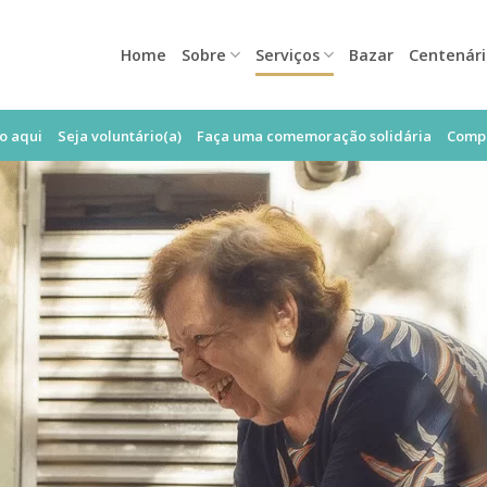
Home
Sobre
Serviços
Bazar
Centenár
o aqui
Seja voluntário(a)
Faça uma comemoração solidária
Compr