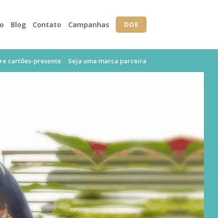
io
Blog
Contato
Campanhas
DOE
e cartões-presente
Seja uma marca parceira