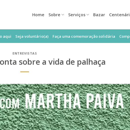
Home
Sobre
Serviços
Bazar
Centenár
o aqui
Seja voluntário(a)
Faça uma comemoração solidária
Compr
ENTREVISTAS
onta sobre a vida de palhaça