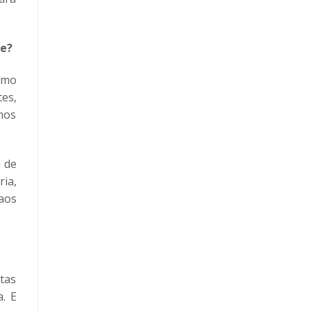
pe?
omo
es,
mos
 de
ia,
aos
tas
a. E