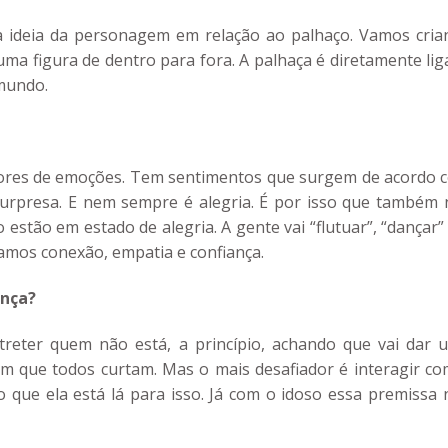
a ideia da personagem em relação ao palhaço. Vamos cria
uma figura de dentro para fora. A palhaça é diretamente li
mundo.
 cores de emoções. Tem sentimentos que surgem de acordo 
urpresa. E nem sempre é alegria. É por isso que também 
stão em estado de alegria. A gente vai “flutuar”, “dançar
amos conexão, empatia e confiança.
ança?
reter quem não está, a princípio, achando que vai dar 
om que todos curtam. Mas o mais desafiador é interagir co
 que ela está lá para isso. Já com o idoso essa premissa 