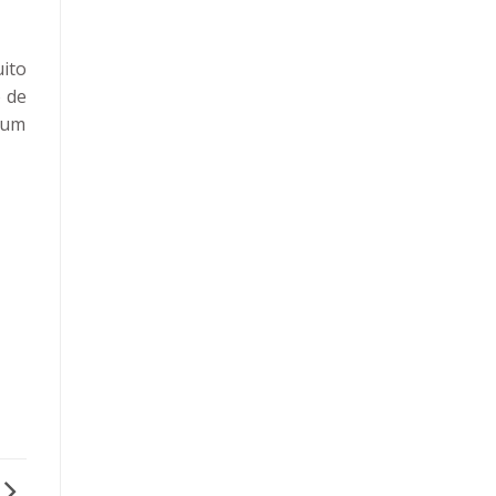
ito
 de
 um