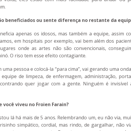
um.
ão beneficiados ou sente diferença no restante da equi
eneficia apenas os idosos, mas também a equipe, assim c
mos, em hospitais por exemplo, vai bem além dos pacient
 lugares onde as artes não são convencionais, consegui
inó. O riso tem esse efeito contagiante.
 uma pessoa e colocá-la “para cima”, vai gerando uma onda
, equipe de limpeza, de enfermagem, administração, portar
contrando quer jogar com a gente. Ninguém é invisível 
você viveu no Froien Farain?
tou lá há mais de 5 anos. Relembrando um, eu não via, mui
isinho simpático, cordial, mas rindo, de gargalhar, não vi