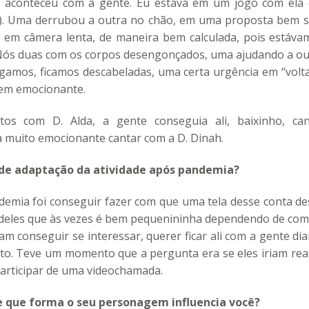
so aconteceu com a gente. Eu estava em um jogo com ela 
on). Uma derrubou a outra no chão, em uma proposta bem su
 em câmera lenta, de maneira bem calculada, pois estáva
 Nós duas com os corpos desengonçados, uma ajudando a ou
egamos, ficamos descabeladas, uma certa urgência em “volt
 bem emocionante.
 com D. Alda, a gente conseguia ali, baixinho, can
a muito emocionante cantar com a D. Dinah.
 de adaptação da atividade após pandemia?
demia foi conseguir fazer com que uma tela desse conta de
o deles que às vezes é bem pequenininha dependendo de com
am conseguir se interessar, querer ficar ali com a gente di
eto. Teve um momento que a pergunta era se eles iriam rea
articipar de uma videochamada.
 que forma o seu personagem influencia você?