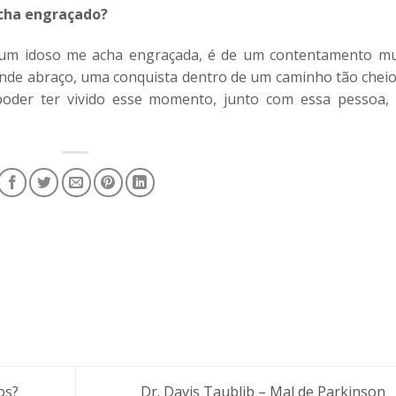
cha engraçado?
 um idoso me acha engraçada, é de um contentamento mu
nde abraço, uma conquista dentro de um caminho tão cheio
e poder ter vivido esse momento, junto com essa pessoa,
os?
Dr. Davis Taublib – Mal de Parkinson