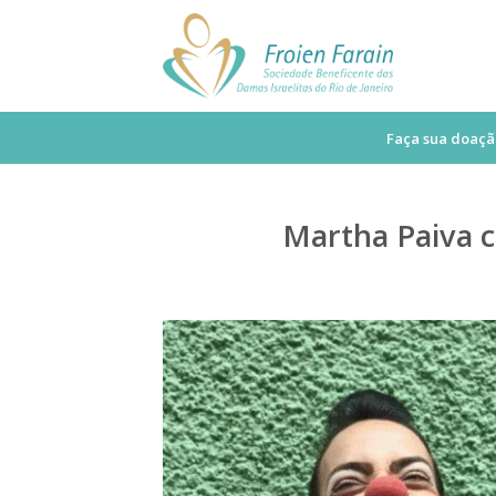
Skip
to
content
Faça sua doaçã
Martha Paiva c