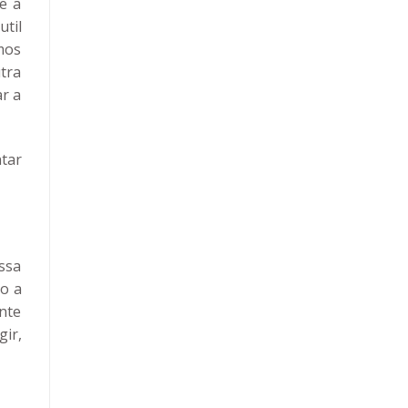
e a
til
mos
tra
ar a
tar
ssa
o a
ante
gir,