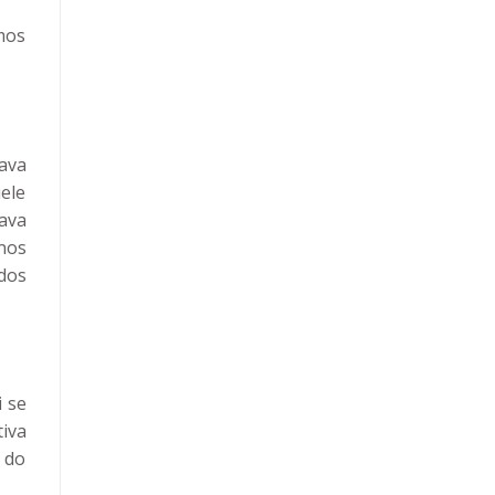
mos
tava
ele
ava
nos
dos
 se
tiva
 do