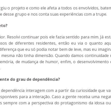
iu o projeto e como ele afeta a todos os envolvidos, bate
 desse grupo e nos conta suas experiências com a trupe.
eto?
or. Resolvi continuar pois ele fazia sentido para mim. Já es
os de diferentes residentes, então eu via o quanto aqu
iferença que eu só podia notar bem de leve, mas eu imagin
u mesma não tinha dimensão. Quando damos continuidade 
ória, de mudança de humor, enfim, o desenvolvimento 
.
ente do grau de dependência?
dependência interagem com a partir da curiosidade que vai
disponíveis para a interação. Caso a gente receba uma nega
os sempre com a perspectiva do protagonismo da idosa ou