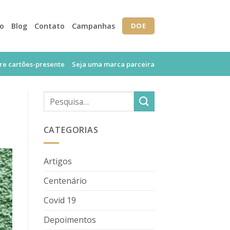
io
Blog
Contato
Campanhas
DOE
e cartões-presente
Seja uma marca parceira
CATEGORIAS
Artigos
Centenário
Covid 19
Depoimentos