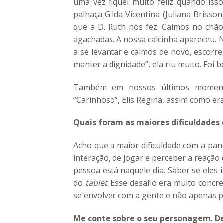
uma vez fiquei muito feliz quando is
palhaça Gilda Vicentina (Juliana Briss
que a D. Ruth nos fez. Caímos no chão
agachadas. A nossa calcinha apareceu.
a se levantar e caímos de novo, escorr
manter a dignidade”, ela riu muito. Foi
Também em nossos últimos momentos
“Carinhoso”, Elis Regina, assim como er
Quais foram as maiores dificuldades
Acho que a maior dificuldade com a pan
interação, de jogar e perceber a reaçã
pessoa está naquele dia. Saber se eles i
do
tablet
. Esse desafio era muito concr
se envolver com a gente e não apenas p
Me conte sobre o seu personagem. De