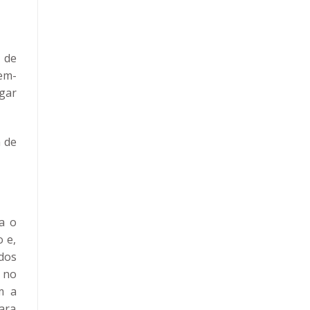
 de
em-
gar
 de
a o
 e,
dos
 no
m a
ara