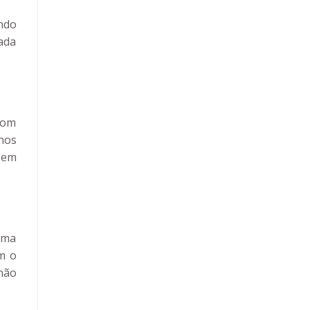
ndo
gada
com
nos
” em
uma
m o
não