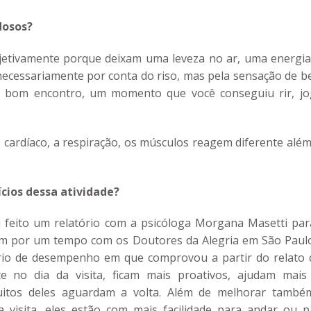
dosos?
bjetivamente porque deixam uma leveza no ar, uma energia
necessariamente por conta do riso, mas pela sensação de b
um bom encontro, um momento que você conseguiu rir, jo
cardíaco, a respiração, os músculos reagem diferente além
ios dessa atividade?
i feito um relatório com a psicóloga Morgana Masetti par
m por um tempo com os Doutores da Alegria em São Paulo
tório de desempenho em que comprovou a partir do relato 
te no dia da visita, ficam mais proativos, ajudam mais
uitos deles aguardam a volta. Além de melhorar també
 visita, eles estão com mais facilidade para andar ou p