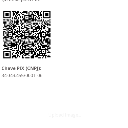
Chave PIX (CNPJ):
34.043.455/0001-06
Upload Image...