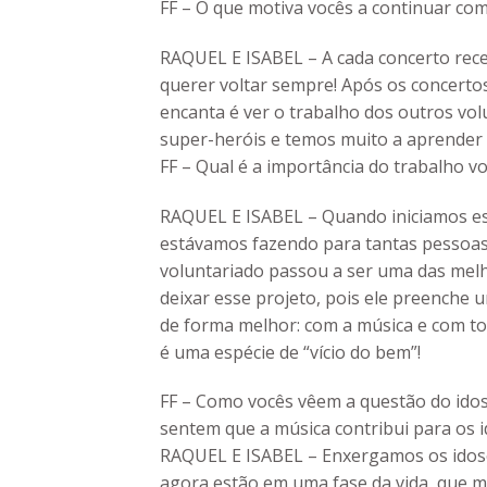
FF – O que motiva vocês a continuar com
RAQUEL E ISABEL – A cada concerto rec
querer voltar sempre! Após os concertos
encanta é ver o trabalho dos outros vol
super-heróis e temos muito a aprender 
FF – Qual é a importância do trabalho vo
RAQUEL E ISABEL – Quando iniciamos es
estávamos fazendo para tantas pessoas
voluntariado passou a ser uma das mel
deixar esse projeto, pois ele preenche
de forma melhor: com a música e com t
é uma espécie de “vício do bem”!
FF – Como vocês vêem a questão do idos
sentem que a música contribui para os 
RAQUEL E ISABEL – Enxergamos os idosos
agora estão em uma fase da vida, que m