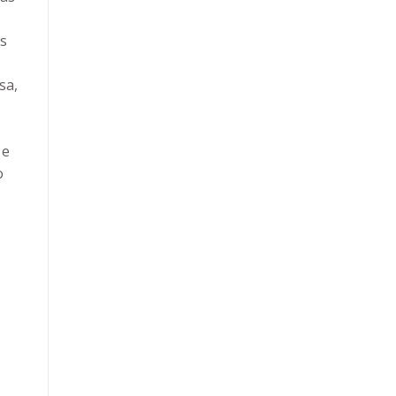
as
sa,
 e
o