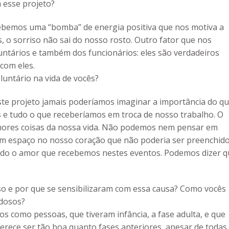
 esse projeto?
ebemos uma “bomba” de energia positiva que nos motiva a
, o sorriso não sai do nosso rosto. Outro fator que nos
untários e também dos funcionários: eles são verdadeiros
com eles.
luntário na vida de vocês?
te projeto jamais poderíamos imaginar a importância do q
 e tudo o que receberíamos em troca de nosso trabalho. O
hores coisas da nossa vida. Não podemos nem pensar em
 um espaço no nosso coração que não poderia ser preenchid
odo o amor que recebemos nestes eventos. Podemos dizer q
o e por que se sensibilizaram com essa causa? Como vocês
idosos?
 como pessoas, que tiveram infância, a fase adulta, e que
erece ser tão boa quanto fases anteriores, apesar de todas