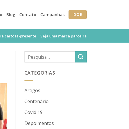
io
Blog
Contato
Campanhas
DOE
e cartões-presente
Seja uma marca parceira
CATEGORIAS
Artigos
Centenário
Covid 19
Depoimentos