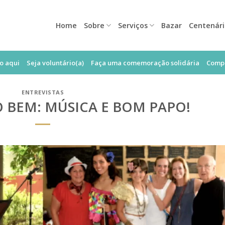
Home
Sobre
Serviços
Bazar
Centenár
o aqui
Seja voluntário(a)
Faça uma comemoração solidária
Compr
ENTREVISTAS
O BEM: MÚSICA E BOM PAPO!