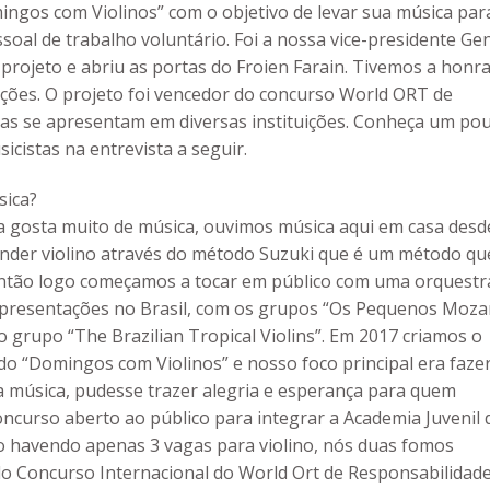
ingos com Violinos” com o objetivo de levar sua música par
soal de trabalho voluntário. Foi a nossa vice-presidente Ge
rojeto e abriu as portas do Froien Farain. Tivemos a honra
ções. O projeto foi vencedor do concurso World ORT de
nas se apresentam em diversas instituições. Conheça um po
icistas na entrevista a seguir.
sica?
a gosta muito de música, ouvimos música aqui em casa desd
der violino através do método Suzuki que é um método qu
 então logo começamos a tocar em público com uma orquestr
s apresentações no Brasil, com os grupos “Os Pequenos Moza
 grupo “The Brazilian Tropical Violins”. Em 2017 criamos o
ado “Domingos com Violinos” e nosso foco principal era faze
a música, pudesse trazer alegria e esperança para quem
curso aberto ao público para integrar a Academia Juvenil 
o havendo apenas 3 vagas para violino, nós duas fomos
 do Concurso Internacional do World Ort de Responsabilidad