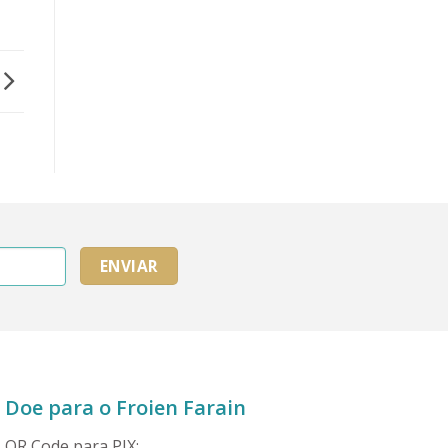
Doe para o Froien Farain
QR
Code
para PIX: