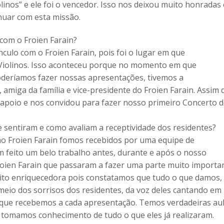
inos” e ele foi o vencedor. Isso nos deixou muito honradas 
nuar com esta missão.
 com o Froien Farain?
ulo com o Froien Farain, pois foi o lugar em que
iolinos. Isso aconteceu porque no momento em que
oderíamos fazer nossas apresentações, tivemos a
 amiga da família e vice-presidente do Froien Farain. Assim 
l apoio e nos convidou para fazer nosso primeiro Concerto 
 sentiram e como avaliam a receptividade dos residentes?
 Froien Farain fomos recebidos por uma equipe de
m feito um belo trabalho antes, durante e após o nosso
roien Farain que passaram a fazer uma parte muito importa
muito enriquecedora pois constatamos que tudo o que damos,
meio dos sorrisos dos residentes, da voz deles cantando em
 que recebemos a cada apresentação. Temos verdadeiras au
 tomamos conhecimento de tudo o que eles já realizaram.