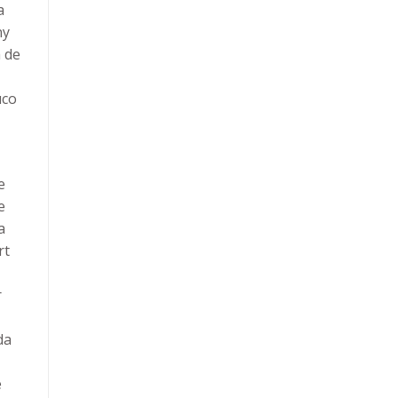
a
ny
 de
uco
e
e
a
rt
r
da
e