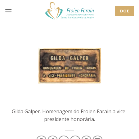
Skip
to
DOE
content
Gilda Galper. Homenagem do Froien Farain a vice-
presidente honorária.