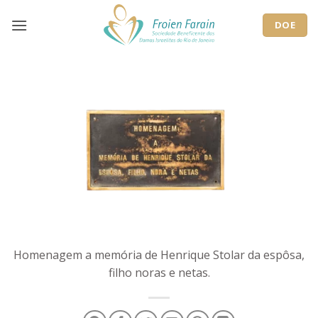
Skip
to
DOE
content
Homenagem a memória de Henrique Stolar da espôsa,
filho noras e netas.