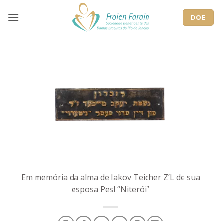
Skip
to
DOE
content
Em memória da alma de Iakov Teicher Z’L de sua
esposa Pesl “Niterói”