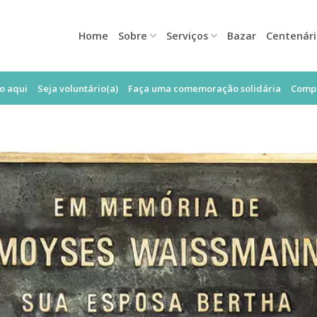
Home
Sobre
Serviços
Bazar
Centenár
o aqui
Seja voluntário(a)
Faça uma comemoração solidária
Compr