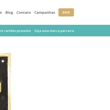
io
Blog
Contato
Campanhas
DOE
e cartões-presente
Seja uma marca parceira