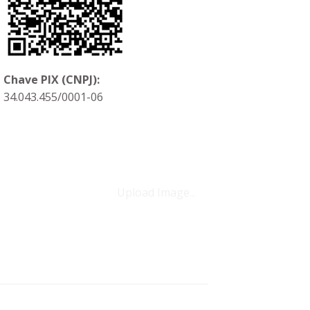
Chave PIX (CNPJ):
34.043.455/0001-06
Upload Image...